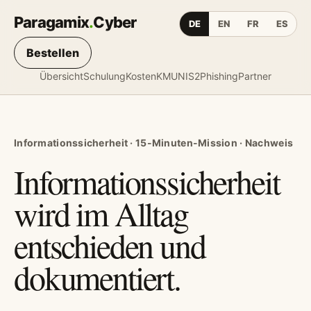
Paragamix
.
Cyber
DE
EN
FR
ES
Bestellen
Übersicht
Schulung
Kosten
KMU
NIS2
Phishing
Partner
Informationssicherheit · 15-Minuten-Mission · Nachweis
Informationssicherheit
wird im Alltag
entschieden und
dokumentiert.