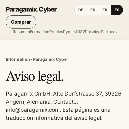
Paragamix
.
Cyber
DE
EN
FR
ES
Comprar
Resumen
Formación
Precios
Pymes
NIS2
Phishing
Partners
Information · Paragamix Cyber
Aviso legal.
Paragamix GmbH, Alte Dorfstrasse 37, 39326
Angern, Alemania. Contacto:
info@paragamix.com. Esta página es una
traducción informativa del aviso legal.