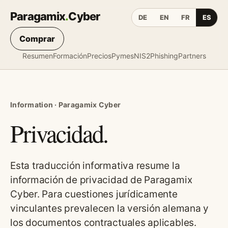
Paragamix
.
Cyber
DE
EN
FR
ES
Comprar
Resumen
Formación
Precios
Pymes
NIS2
Phishing
Partners
Information · Paragamix Cyber
Privacidad.
Esta traducción informativa resume la
información de privacidad de Paragamix
Cyber. Para cuestiones jurídicamente
vinculantes prevalecen la versión alemana y
los documentos contractuales aplicables.