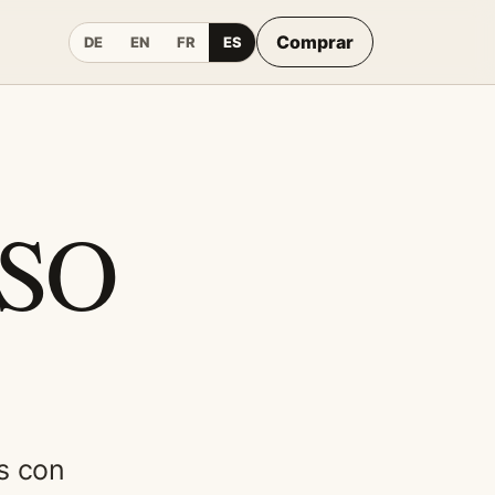
Comprar
DE
EN
FR
ES
ISO
s con