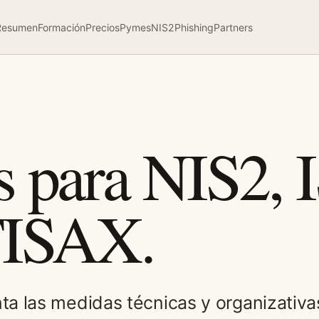
Resumen
Formación
Precios
Pymes
NIS2
Phishing
Partners
 para NIS2, 
TISAX.
 las medidas técnicas y organizativa