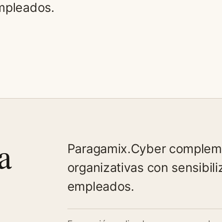
empleados.
a
Paragamix.Cyber compleme
organizativas con sensibili
empleados.