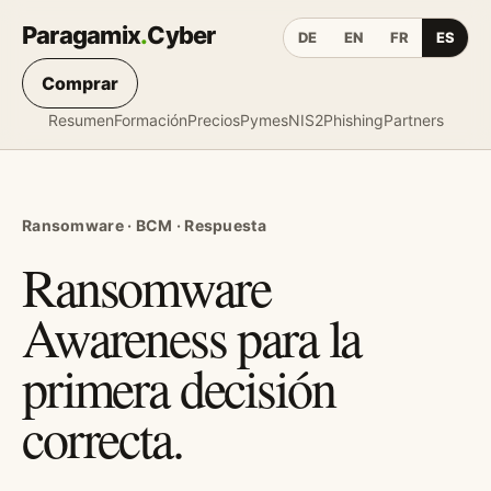
Paragamix
.
Cyber
DE
EN
FR
ES
Comprar
Resumen
Formación
Precios
Pymes
NIS2
Phishing
Partners
Ransomware · BCM · Respuesta
Ransomware
Awareness para la
primera decisión
correcta.