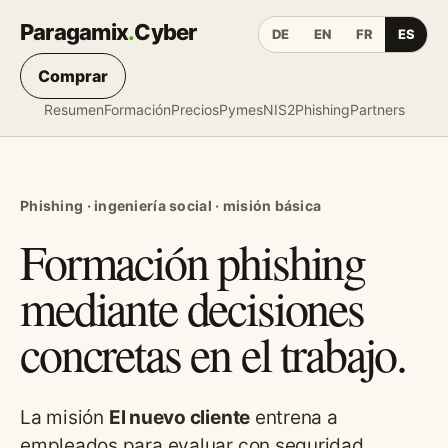
Paragamix
.
Cyber
DE
EN
FR
ES
Comprar
Resumen
Formación
Precios
Pymes
NIS2
Phishing
Partners
Phishing · ingeniería social · misión básica
Formación phishing
mediante decisiones
concretas en el trabajo.
La misión
El nuevo cliente
entrena a
empleados para evaluar con seguridad