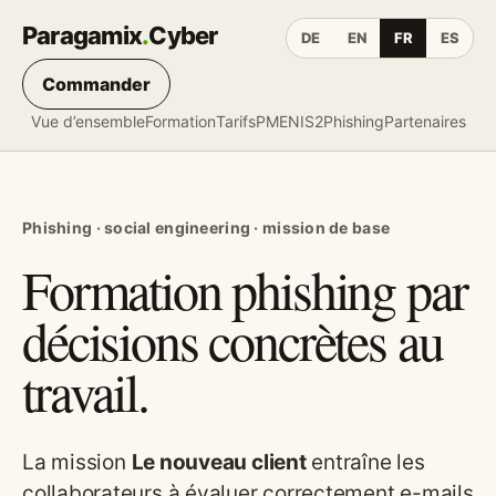
Paragamix
.
Cyber
DE
EN
FR
ES
Commander
Vue d’ensemble
Formation
Tarifs
PME
NIS2
Phishing
Partenaires
Phishing · social engineering · mission de base
Formation phishing par
décisions concrètes au
travail.
La mission
Le nouveau client
entraîne les
collaborateurs à évaluer correctement e-mails